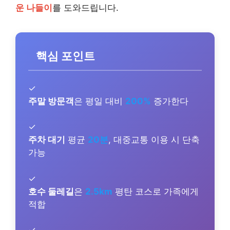
운 나들이
를 도와드립니다.
핵심 포인트
✓
주말 방문객
은 평일 대비
200%
증가한다
✓
주차 대기
평균
20분
, 대중교통 이용 시 단축
가능
✓
호수 둘레길
은
2.5km
평탄 코스로 가족에게
적합