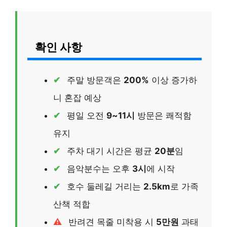
확인 사항
주말 방문객은
200%
이상 증가하
니 혼잡 예상
평일 오전
9~11시
방문은 쾌적함
유지
주차 대기 시간은 평균
20분
임
음악분수는 오후
3시
에 시작
호수 둘레길 거리는
2.5km
로 가족
산책 적합
반려견 목줄 미착용 시
5만원
과태