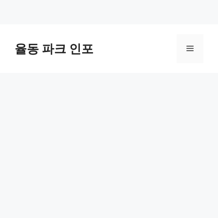
컨
텐
율동 파크 인포
메
츠
로
뉴
건
너
뛰
기