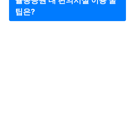
율동공원 내 편의시설 이용 꿀
팁은?