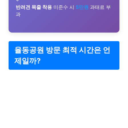
✓
반려견 목줄 착용
미준수 시
5만원
과태료 부
과
율동공원 방문 최적 시간은 언
제일까?