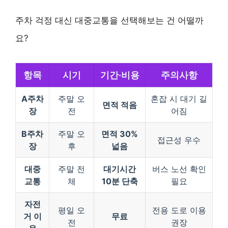
주차 걱정 대신 대중교통을 선택해보는 건 어떨까
요?
항목
시기
기간·비용
주의사항
A주차
주말 오
혼잡 시 대기 길
면적 적음
장
전
어짐
B주차
주말 오
면적 30%
접근성 우수
장
후
넓음
대중
주말 전
대기시간
버스 노선 확인
교통
체
10분 단축
필요
자전
평일 오
전용 도로 이용
거 이
무료
전
권장