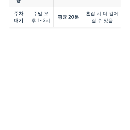
용
주차
주말 오
혼잡 시 더 길어
평균 20분
대기
후 1~3시
질 수 있음