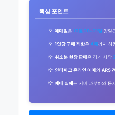
핵심 포인트
예매일
은
10월 20~21일
양일간
1인당 구매 제한
은
4매
까지 허
취소분 현장 판매
은 경기 시작
인터파크 온라인 예매
와
ARS 
예매 실패
는 서버 과부하와 동