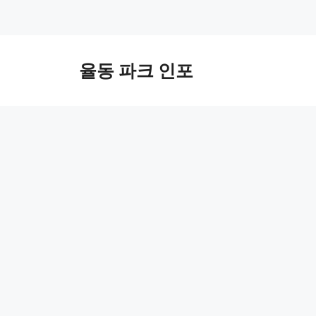
컨
텐
율동 파크 인포
츠
로
건
너
뛰
기