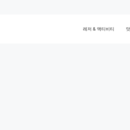
레저 & 액티비티
맛