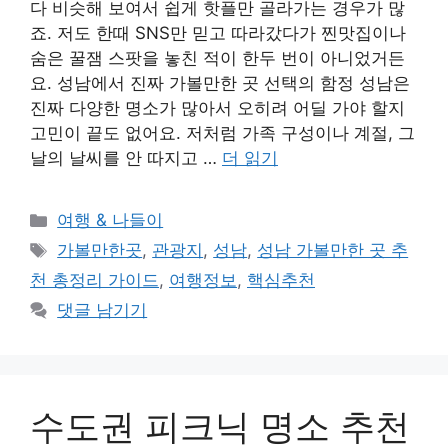
다 비슷해 보여서 쉽게 핫플만 골라가는 경우가 많
죠. 저도 한때 SNS만 믿고 따라갔다가 찐맛집이나
숨은 꿀잼 스팟을 놓친 적이 한두 번이 아니었거든
요. 성남에서 진짜 가볼만한 곳 선택의 함정 성남은
진짜 다양한 명소가 많아서 오히려 어딜 가야 할지
고민이 끝도 없어요. 저처럼 가족 구성이나 계절, 그
날의 날씨를 안 따지고 …
더 읽기
카
여행 & 나들이
테
태
가볼만한곳
,
관광지
,
성남
,
성남 가볼만한 곳 추
고
그
천 총정리 가이드
,
여행정보
,
핵심추천
리
댓글 남기기
수도권 피크닉 명소 추천