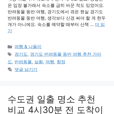
은 입장 불가래서 숙소를 급히 바꾼 적도 있었어요.
반려동물 동반 여행, 경기도에서 겪은 현실 경기도
반려동물 동반 여행, 생각보다 신경 써야 할 게 한두
개가 아니에요. 숙소를 예약할 때부터 산책 …
더 읽
기
카
여행 & 나들이
테
태
경기도
,
경기도 반려동물 동반 여행 추천 가이
고
그
드
,
반려동물
,
실화
,
여행
,
함정
리
댓글 남기기
수도권 일출 명소 추천
비교 4시30분 전 도착이