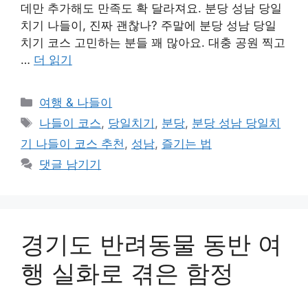
데만 추가해도 만족도 확 달라져요. 분당 성남 당일
치기 나들이, 진짜 괜찮나? 주말에 분당 성남 당일
치기 코스 고민하는 분들 꽤 많아요. 대충 공원 찍고
…
더 읽기
카
여행 & 나들이
테
태
나들이 코스
,
당일치기
,
분당
,
분당 성남 당일치
고
그
기 나들이 코스 추천
,
성남
,
즐기는 법
리
댓글 남기기
경기도 반려동물 동반 여
행 실화로 겪은 함정