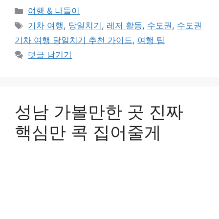
카
여행 & 나들이
테
태
기차 여행
,
당일치기
,
레저 활동
,
수도권
,
수도권
고
그
기차 여행 당일치기 추천 가이드
,
여행 팁
리
댓글 남기기
성남 가볼만한 곳 진짜
핵심만 콕 집어줄게