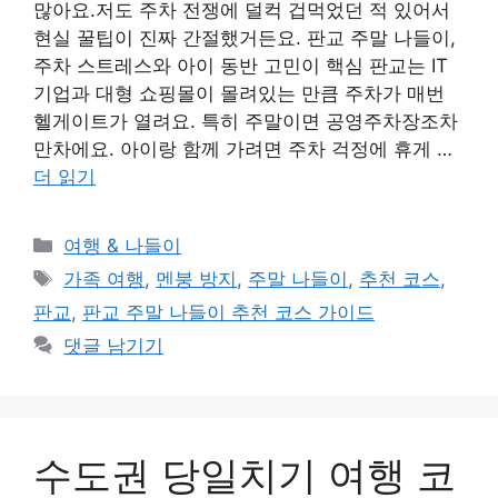
많아요.저도 주차 전쟁에 덜컥 겁먹었던 적 있어서
현실 꿀팁이 진짜 간절했거든요. 판교 주말 나들이,
주차 스트레스와 아이 동반 고민이 핵심 판교는 IT
기업과 대형 쇼핑몰이 몰려있는 만큼 주차가 매번
헬게이트가 열려요. 특히 주말이면 공영주차장조차
만차에요. 아이랑 함께 가려면 주차 걱정에 휴게 …
더 읽기
카
여행 & 나들이
테
태
가족 여행
,
멘붕 방지
,
주말 나들이
,
추천 코스
,
고
그
판교
,
판교 주말 나들이 추천 코스 가이드
리
댓글 남기기
수도권 당일치기 여행 코