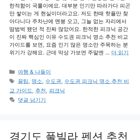
한적함이 국룰이에요. 대부분 인기만 따라가다 피곤
만 쌓이는 게 현실이더라고요. 저도 한때 핫플만 찾
아다니다 주차난에 멘붕 오고, 그늘 없는 자리에서
땀범벅 됐던 적 진짜 많았어요. 한적한 피크닉 공간
이 진짜 핵심인 이유 수도권 피크닉 명소 추천 비교
가이드를 보면, 요즘 인기 많은 명소만 주목하는 분
위기가 강해요. 근데 막상 가보면 주말엔 …
더 읽기
카
여행 & 나들이
테
태
꿀팁
,
명소
,
수도권
,
수도권 피크닉 명소 추천 비
고
그
교 가이드
,
추천
,
피크닉
리
댓글 남기기
경기도 풀빌라 펜션 추천