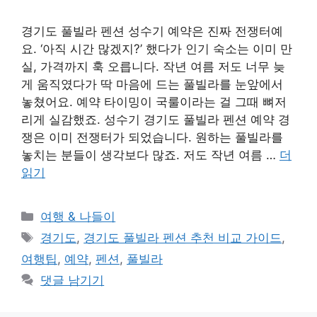
경기도 풀빌라 펜션 성수기 예약은 진짜 전쟁터예
요. ‘아직 시간 많겠지?’ 했다가 인기 숙소는 이미 만
실, 가격까지 훅 오릅니다. 작년 여름 저도 너무 늦
게 움직였다가 딱 마음에 드는 풀빌라를 눈앞에서
놓쳤어요. 예약 타이밍이 국룰이라는 걸 그때 뼈저
리게 실감했죠. 성수기 경기도 풀빌라 펜션 예약 경
쟁은 이미 전쟁터가 되었습니다. 원하는 풀빌라를
놓치는 분들이 생각보다 많죠. 저도 작년 여름 …
더
읽기
카
여행 & 나들이
테
태
경기도
,
경기도 풀빌라 펜션 추천 비교 가이드
,
고
그
여행팁
,
예약
,
펜션
,
풀빌라
리
댓글 남기기