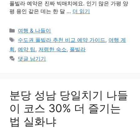
풀빌라 예약은 진짜 빅매치에요. 인기 많은 가평 양
평 용인 같은 데는 한 달 …
더 읽기
카
여행 & 나들이
테
태
수도권 풀빌라 추천 비교 예약 가이드
,
여행 계
고
그
획
,
예약 팁
,
저렴한 숙소
,
풀빌라
리
댓글 남기기
분당 성남 당일치기 나들
이 코스 30% 더 즐기는
법 실화냐