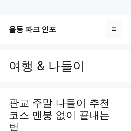
컨
텐
율동 파크 인포
메
츠
로
뉴
건
너
여행 & 나들이
뛰
기
판교 주말 나들이 추천
코스 멘붕 없이 끝내는
법