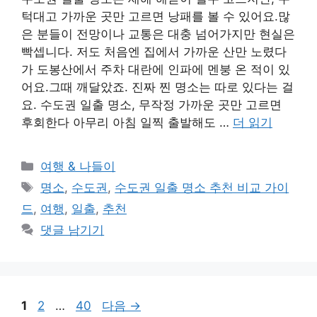
턱대고 가까운 곳만 고르면 낭패를 볼 수 있어요.많
은 분들이 전망이나 교통은 대충 넘어가지만 현실은
빡셉니다. 저도 처음엔 집에서 가까운 산만 노렸다
가 도봉산에서 주차 대란에 인파에 멘붕 온 적이 있
어요.그때 깨달았죠. 진짜 찐 명소는 따로 있다는 걸
요. 수도권 일출 명소, 무작정 가까운 곳만 고르면
후회한다 아무리 아침 일찍 출발해도 …
더 읽기
카
여행 & 나들이
테
태
명소
,
수도권
,
수도권 일출 명소 추천 비교 가이
고
그
드
,
여행
,
일출
,
추천
리
댓글 남기기
페
페
페
1
2
…
40
다음
→