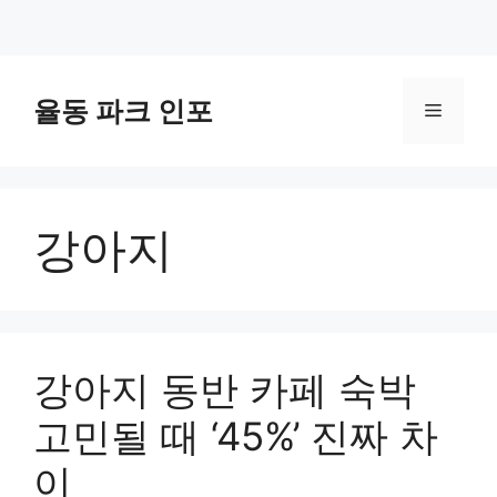
컨
텐
율동 파크 인포
메
츠
로
뉴
건
너
강아지
뛰
기
강아지 동반 카페 숙박
고민될 때 ‘45%’ 진짜 차
이