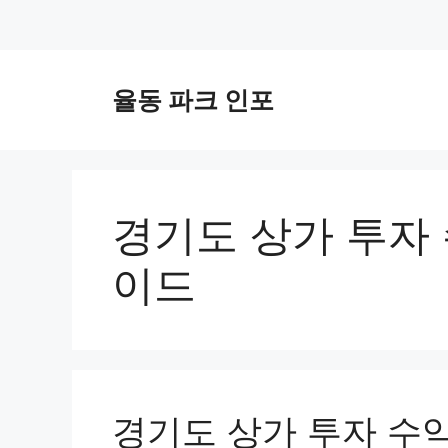
컨
텐
율동 파크 인포
츠
로
건
너
뛰
경기도 상가 투자 
기
이드
경기도 상가 투자 수익