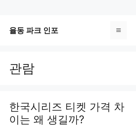
컨
텐
율동 파크 인포
메
츠
로
뉴
건
너
관람
뛰
기
한국시리즈 티켓 가격 차
이는 왜 생길까?