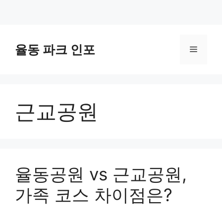
컨
텐
율동 파크 인포
메
츠
로
뉴
건
너
근교공원
뛰
기
율동공원 vs 근교공원,
가족 코스 차이점은?