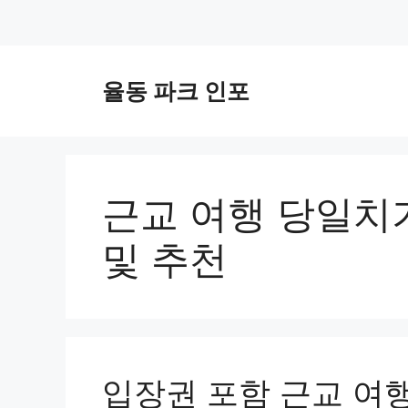
컨
텐
율동 파크 인포
츠
로
건
너
뛰
근교 여행 당일치
기
및 추천
입장권 포함 근교 여행