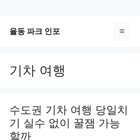
컨
텐
율동 파크 인포
메
츠
로
뉴
건
너
기차 여행
뛰
기
수도권 기차 여행 당일치
기 실수 없이 꿀잼 가능
할까