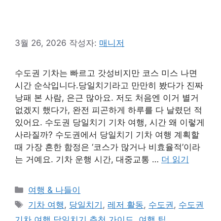
3월 26, 2026
작성자:
매니저
수도권 기차는 빠르고 갓성비지만 코스 미스 나면
시간 순삭입니다.당일치기라고 만만히 봤다가 진짜
낭패 본 사람, 은근 많아요. 저도 처음엔 이거 별거
없겠지 했다가, 완전 피곤하게 하루를 다 날렸던 적
있어요. 수도권 당일치기 기차 여행, 시간 왜 이렇게
사라질까? 수도권에서 당일치기 기차 여행 계획할
때 가장 흔한 함정은 ‘코스가 많거나 비효율적’이라
는 거예요. 기차 운행 시간, 대중교통 …
더 읽기
카
여행 & 나들이
테
태
기차 여행
,
당일치기
,
레저 활동
,
수도권
,
수도권
고
그
기차 여행 당일치기 추천 가이드
,
여행 팁