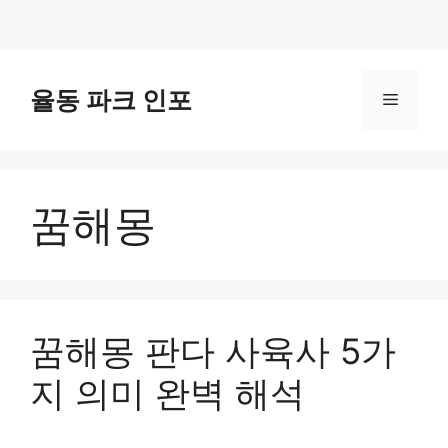
컨
텐
율동 파크 인포
메
츠
로
뉴
건
너
꿈해몽
뛰
기
꿈해몽 판다 사육사 5가
지 의미 완벽 해석