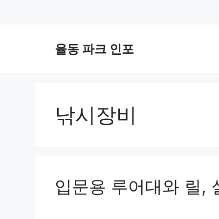
컨
텐
율동 파크 인포
츠
로
건
너
뛰
낚시장비
기
입문용 루어대와 릴, 