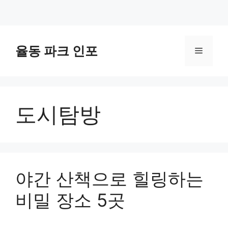
컨
텐
율동 파크 인포
메
츠
로
뉴
건
너
도시탐방
뛰
기
야간 산책으로 힐링하는
비밀 장소 5곳