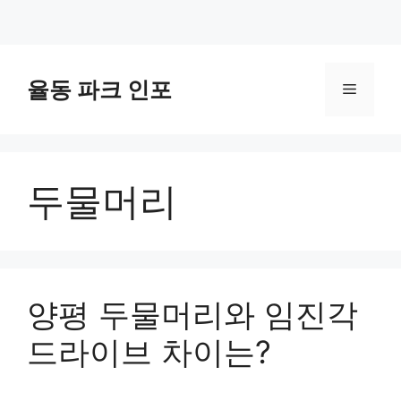
컨
텐
율동 파크 인포
메
츠
로
뉴
건
너
두물머리
뛰
기
양평 두물머리와 임진각
드라이브 차이는?