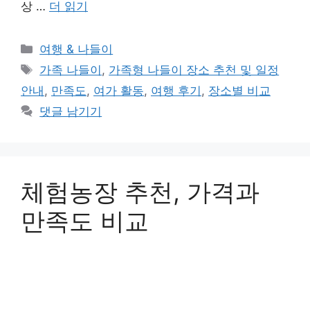
상 …
더 읽기
카
여행 & 나들이
테
태
가족 나들이
,
가족형 나들이 장소 추천 및 일정
고
그
안내
,
만족도
,
여가 활동
,
여행 후기
,
장소별 비교
리
댓글 남기기
체험농장 추천, 가격과
만족도 비교