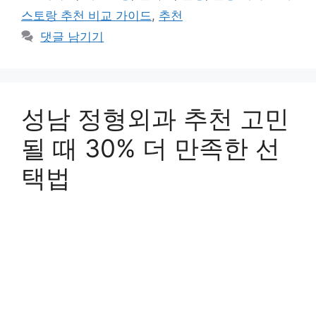
고
그
스토랑 추천 비교 가이드
,
추천
리
댓글 남기기
성남 정형외과 추천 고민
될 때 30% 더 만족한 선
택법