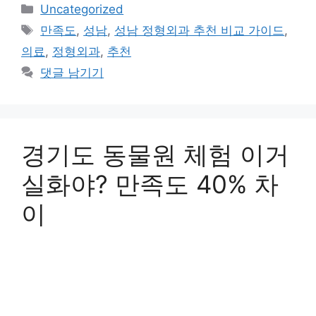
카
Uncategorized
테
태
만족도
,
성남
,
성남 정형외과 추천 비교 가이드
,
고
그
의료
,
정형외과
,
추천
리
댓글 남기기
경기도 동물원 체험 이거
실화야? 만족도 40% 차
이