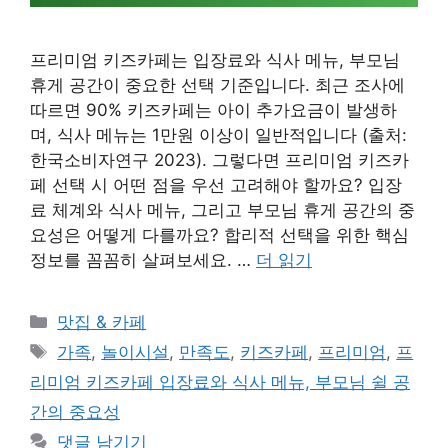
프리미엄 키즈카페는 입장료와 식사 메뉴, 부모님
휴게 공간이 중요한 선택 기준입니다. 최근 조사에
따르면 90% 키즈카페는 아이 추가요금이 발생하
며, 식사 메뉴는 1만원 이상이 일반적입니다 (출처:
한국소비자연구 2023). 그렇다면 프리미엄 키즈카
페 선택 시 어떤 점을 우선 고려해야 할까요? 입장
료 체계와 식사 메뉴, 그리고 부모님 휴게 공간의 중
요성은 어떻게 다를까요? 합리적 선택을 위한 핵심
정보를 꼼꼼히 살펴보세요. …
더 읽기
카
맛집 & 카페
테
태
가족
,
놀이시설
,
만족도
,
키즈카페
,
프리미엄
,
프
고
그
리미엄 키즈카페 입장료와 식사 메뉴, 부모님 쉴 공
리
간의 중요성
댓글 남기기