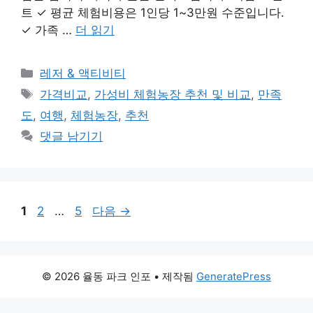
트 ✓ 평균 체험비용은 1인당 1~3만원 수준입니다.
✓ 가족 …
더 읽기
카
레저 & 액티비티
테
태
가격비교
,
가성비 체험농장 추천 및 비교
,
만족
고
그
도
,
여행
,
체험농장
,
추천
리
댓글 남기기
페
페
페
1
2
…
5
다음
→
이
이
이
지
지
지
© 2026 율동 파크 인포
• 제작됨
GeneratePress