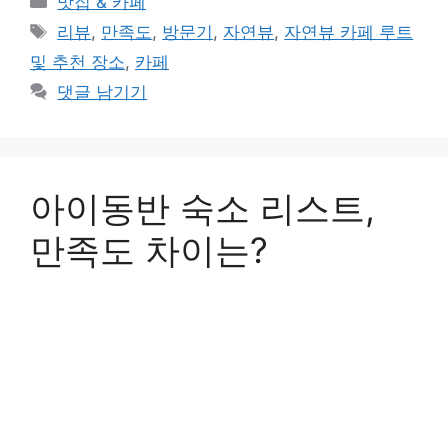
맛집 & 카페
테
태
리뷰
,
만족도
,
방문기
,
자연뷰
,
자연뷰 카페 루트
고
그
및 추천 장소
,
카페
리
댓글 남기기
아이동반 숙소 리스트,
만족도 차이는?