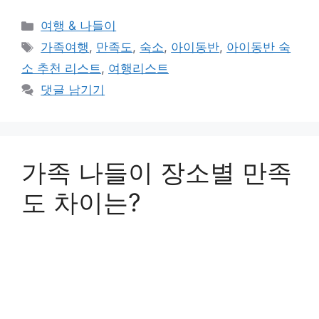
카
여행 & 나들이
테
태
가족여행
,
만족도
,
숙소
,
아이동반
,
아이동반 숙
고
그
소 추천 리스트
,
여행리스트
리
댓글 남기기
가족 나들이 장소별 만족
도 차이는?