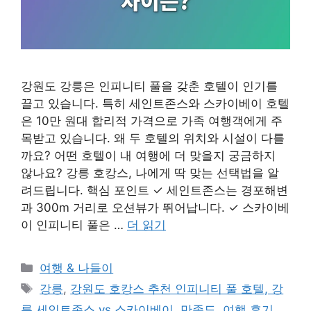
강원도 강릉은 인피니티 풀을 갖춘 호텔이 인기를
끌고 있습니다. 특히 세인트존스와 스카이베이 호텔
은 10만 원대 합리적 가격으로 가족 여행객에게 주
목받고 있습니다. 왜 두 호텔의 위치와 시설이 다를
까요? 어떤 호텔이 내 여행에 더 맞을지 궁금하지
않나요? 강릉 호캉스, 나에게 딱 맞는 선택법을 알
려드립니다. 핵심 포인트 ✓ 세인트존스는 경포해변
과 300m 거리로 오션뷰가 뛰어납니다. ✓ 스카이베
이 인피니티 풀은 …
더 읽기
카
여행 & 나들이
테
태
강릉
,
강원도 호캉스 추천 인피니티 풀 호텔, 강
고
그
릉 세인트존스 vs 스카이베이
,
만족도
,
여행 후기
,