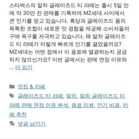
스타벅스의 말차 글레이즈드 티 라떼는 출시 5일 만
에 약 30만 잔 판매를 기록하며 MZ세대 사이에서
큰 인기를 얻고 있습니다. 흑당과 글레이즈드 폼의
독특한 조합이 새로운 맛 경험을 제공해 소비자들의
구매 욕구를 자극하고 있습니다. 왜 말차 글레이즈
드 티 라떼가 이렇게 빠르게 인기를 끌었을까요?
MZ세대는 어떤 점에서 이 음료에 열광하는지 궁금
하지 않으신가요? 이번 글에서는 판매 연장 이유와
…
더 읽기
카
맛집 & 카페
테
태
글레이즈드 티 라떼
,
말차
,
말차 글레이즈드 티
고
그
라떼 판매 연장 이유 분석
,
음료 리뷰
,
인기 비결
,
카
리
페 추천
댓글 남기기