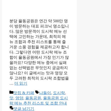
분당 율동공원은 연간 약 500만 명
이 방문하는 대표 피크닉 명소입니
다. 많은 방문객이 도시락 메뉴 선
택에 고민하는 가운데, 최적의 메
뉴 조합과 추천 리스트를 통해 즐
거운 소풍 경험을 제공하고자 합니
다. 그렇다면 어떤 도시락 메뉴 조
합이 율동공원에서 가장 인기가 많
을까요? 다양한 메뉴 중에서 실패
없는 선택법은 무엇인지 궁금하지
않나요? 이 글에서는 맛과 영양 모
두 고려한 최적의 도시락 조합법을
…
더 읽기
카
태
맛집 & 카페
나들이
,
도시락
,
테
그
맛
,
영양
,
율동공원
,
율동공원 도시
고
락 메뉴 추천 리스트 및 조합 안내
리
댓글 남기기