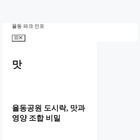
컨
율동 파크 인포
텐
츠
메
로
뉴
건
너
뛰
맛
기
율동공원 도시락, 맛과
영양 조합 비밀