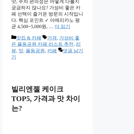
맛, 주차 편의성은 어떻게 다를지
궁금하지 않나요? 가성비 좋은 카
페 선택이 즐거운 방문의 시작입니
다. 핵심 포인트 ✓ 아메리카노 평
균 4,500~5,000원, …
더 읽기
카
태
맛집 & 카페
가격
,
가성비 좋
테
그
은 율동공원 카페 리스트 추천
,
리
고
뷰
,
맛
,
율동공원
,
카페
댓글 남기
리
기
빌리엔젤 케이크
TOP5, 가격과 맛 차이
는?