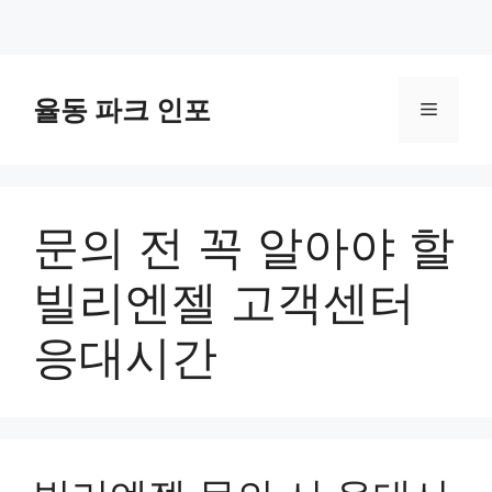
컨
텐
율동 파크 인포
메
츠
로
뉴
건
너
문의 전 꼭 알아야 할
뛰
기
빌리엔젤 고객센터
응대시간