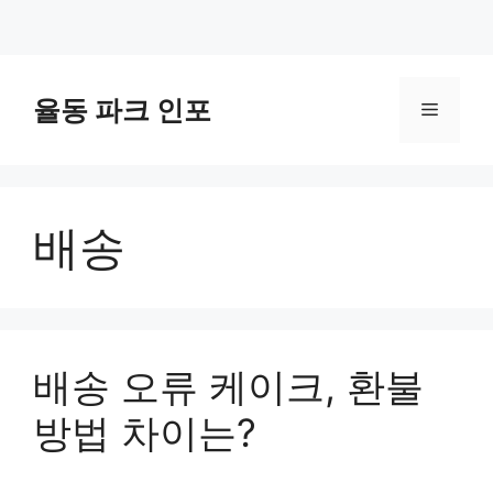
컨
텐
율동 파크 인포
메
츠
로
뉴
건
너
배송
뛰
기
배송 오류 케이크, 환불
방법 차이는?