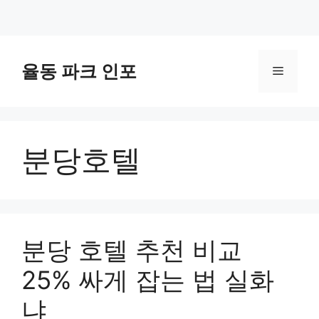
컨
텐
율동 파크 인포
메
츠
로
뉴
건
너
분당호텔
뛰
기
분당 호텔 추천 비교
25% 싸게 잡는 법 실화
냐