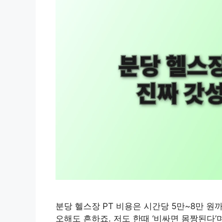
분당 헬스장 PT 비용은 시간당 5만~8만 원
오해도 흔하죠. 저도 한때 ‘비싸면 몸짱된다’