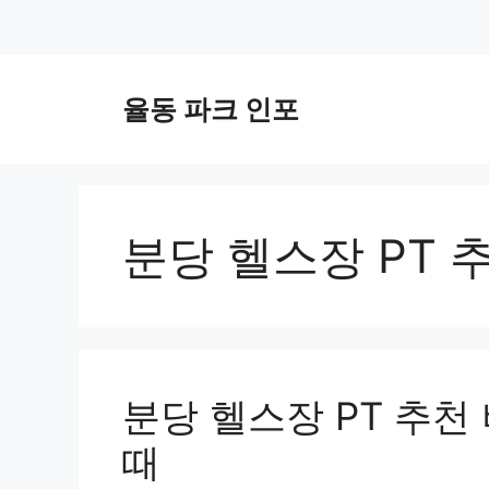
컨
텐
율동 파크 인포
츠
로
건
너
뛰
분당 헬스장 PT 
기
분당 헬스장 PT 추천
때