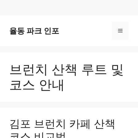
컨
텐
율동 파크 인포
메
츠
로
뉴
건
너
브런치 산책 루트 및
뛰
기
코스 안내
김포 브런치 카페 산책
코스 비교법