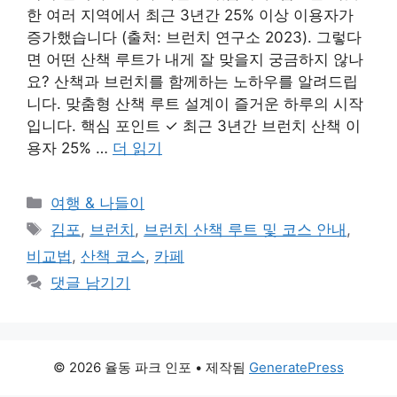
한 여러 지역에서 최근 3년간 25% 이상 이용자가
증가했습니다 (출처: 브런치 연구소 2023). 그렇다
면 어떤 산책 루트가 내게 잘 맞을지 궁금하지 않나
요? 산책과 브런치를 함께하는 노하우를 알려드립
니다. 맞춤형 산책 루트 설계이 즐거운 하루의 시작
입니다. 핵심 포인트 ✓ 최근 3년간 브런치 산책 이
용자 25% …
더 읽기
카
여행 & 나들이
테
태
김포
,
브런치
,
브런치 산책 루트 및 코스 안내
,
고
그
비교법
,
산책 코스
,
카페
리
댓글 남기기
© 2026 율동 파크 인포
• 제작됨
GeneratePress