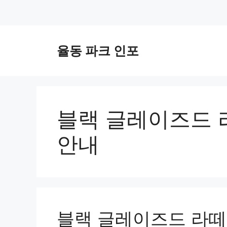
컨
텐
율동 파크 인포
츠
로
건
너
뛰
블랙 글레이즈드 
기
안내
블랙 글레이즈드 라떼