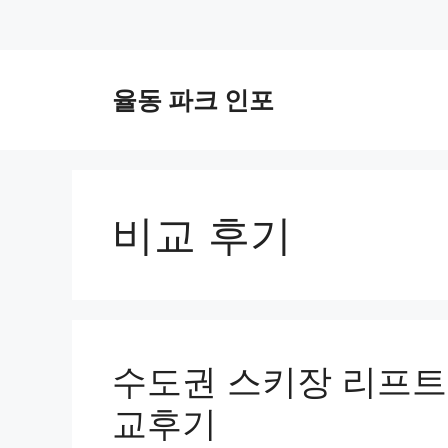
컨
텐
율동 파크 인포
츠
로
건
너
뛰
비교 후기
기
수도권 스키장 리프트
교후기