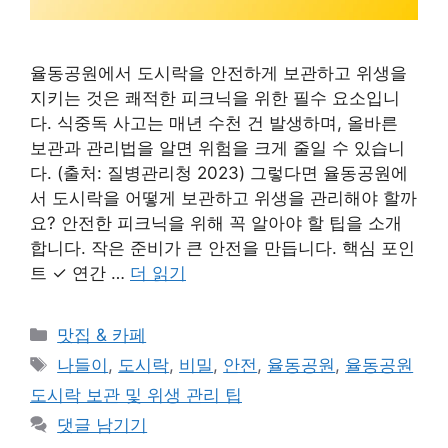
율동공원에서 도시락을 안전하게 보관하고 위생을
지키는 것은 쾌적한 피크닉을 위한 필수 요소입니
다. 식중독 사고는 매년 수천 건 발생하며, 올바른
보관과 관리법을 알면 위험을 크게 줄일 수 있습니
다. (출처: 질병관리청 2023) 그렇다면 율동공원에
서 도시락을 어떻게 보관하고 위생을 관리해야 할까
요? 안전한 피크닉을 위해 꼭 알아야 할 팁을 소개
합니다. 작은 준비가 큰 안전을 만듭니다. 핵심 포인
트 ✓ 연간 …
더 읽기
카
맛집 & 카페
테
태
나들이
,
도시락
,
비밀
,
안전
,
율동공원
,
율동공원
고
그
도시락 보관 및 위생 관리 팁
리
댓글 남기기