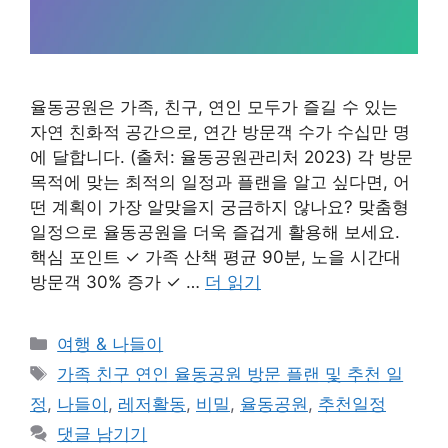
율동공원은 가족, 친구, 연인 모두가 즐길 수 있는
자연 친화적 공간으로, 연간 방문객 수가 수십만 명
에 달합니다. (출처: 율동공원관리처 2023) 각 방문
목적에 맞는 최적의 일정과 플랜을 알고 싶다면, 어
떤 계획이 가장 알맞을지 궁금하지 않나요? 맞춤형
일정으로 율동공원을 더욱 즐겁게 활용해 보세요.
핵심 포인트 ✓ 가족 산책 평균 90분, 노을 시간대
방문객 30% 증가 ✓ …
더 읽기
카
여행 & 나들이
테
태
가족 친구 연인 율동공원 방문 플랜 및 추천 일
고
그
정
,
나들이
,
레저활동
,
비밀
,
율동공원
,
추천일정
리
댓글 남기기