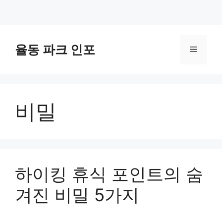
컨
텐
율동 파크 인포
메
츠
로
뉴
건
너
비밀
뛰
기
하이킹 휴식 포인트의 숨
겨진 비밀 5가지