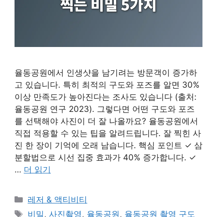
율동공원에서 인생샷을 남기려는 방문객이 증가하
고 있습니다. 특히 최적의 구도와 포즈를 알면 30%
이상 만족도가 높아진다는 조사도 있습니다 (출처:
율동공원 연구 2023). 그렇다면 어떤 구도와 포즈
를 선택해야 사진이 더 잘 나올까요? 율동공원에서
직접 적용할 수 있는 팁을 알려드립니다. 잘 찍힌 사
진 한 장이 기억에 오래 남습니다. 핵심 포인트 ✓ 삼
분할법으로 시선 집중 효과가 40% 증가합니다. ✓
…
더 읽기
카
레저 & 액티비티
테
태
비밀
,
사진촬영
,
율동공원
,
율동공원 촬영 구도