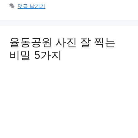
리
댓글 남기기
율동공원 사진 잘 찍는
비밀 5가지