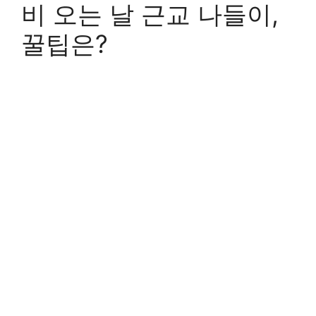
비 오는 날 근교 나들이,
꿀팁은?