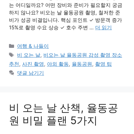
는 어디일까요? 어떤 장비와 준비가 필요할지 궁금
하지 않나요? 비오는 날 율동공원 촬영, 철저한 준
비가 성공 비결입니다. 핵심 포인트 ✓ 방문객 증가
15%로 촬영 수요 상승 ✓ 호수 주변 …
더 읽기
카
여행 & 나들이
테
태
비 오는 날
,
비오는 날 율동공원 감성 촬영 장소
고
그
추천
,
사진 촬영
,
야외 활동
,
율동공원
,
촬영 팁
리
댓글 남기기
비 오는 날 산책, 율동공
원 비밀 플랜 5가지