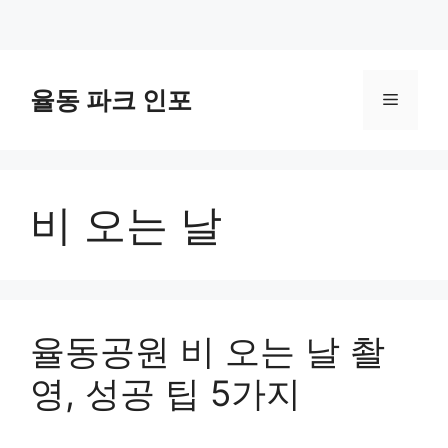
컨
텐
율동 파크 인포
메
츠
로
뉴
건
너
비 오는 날
뛰
기
율동공원 비 오는 날 촬
영, 성공 팁 5가지