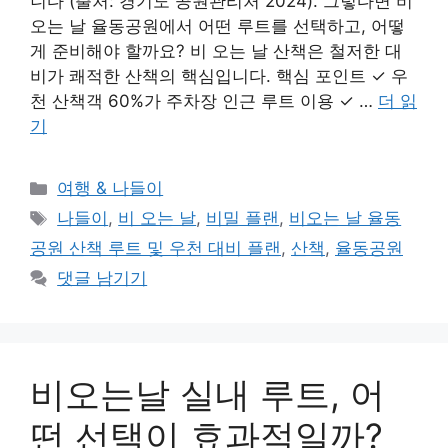
니다 (출처: 경기도 공원관리처 2024). 그렇다면 비
오는 날 율동공원에서 어떤 루트를 선택하고, 어떻
게 준비해야 할까요? 비 오는 날 산책은 철저한 대
비가 쾌적한 산책의 핵심입니다. 핵심 포인트 ✓ 우
천 산책객 60%가 주차장 인근 루트 이용 ✓ …
더 읽
기
카
여행 & 나들이
테
태
나들이
,
비 오는 날
,
비밀 플랜
,
비오는 날 율동
고
그
공원 산책 루트 및 우천 대비 플랜
,
산책
,
율동공원
리
댓글 남기기
비오는날 실내 루트, 어
떤 선택이 효과적일까?