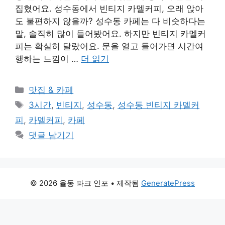
집혔어요. 성수동에서 빈티지 카멜커피, 오래 앉아
도 불편하지 않을까? 성수동 카페는 다 비슷하다는
말, 솔직히 많이 들어봤어요. 하지만 빈티지 카멜커
피는 확실히 달랐어요. 문을 열고 들어가면 시간여
행하는 느낌이 …
더 읽기
카
맛집 & 카페
테
태
3시간
,
빈티지
,
성수동
,
성수동 빈티지 카멜커
고
그
피
,
카멜커피
,
카페
리
댓글 남기기
© 2026 율동 파크 인포
• 제작됨
GeneratePress