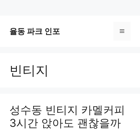
컨
텐
율동 파크 인포
메
츠
로
뉴
건
너
빈티지
뛰
기
성수동 빈티지 카멜커피
3시간 앉아도 괜찮을까