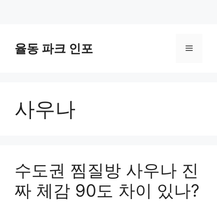
컨
텐
율동 파크 인포
메
츠
로
뉴
건
너
사우나
뛰
기
수도권 찜질방 사우나 진
짜 체감 90도 차이 있나?