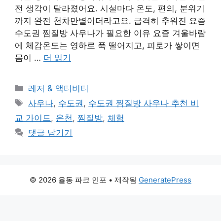
전 생각이 달라졌어요. 시설마다 온도, 편의, 분위기
까지 완전 천차만별이더라고요. 급격히 추워진 요즘
수도권 찜질방 사우나가 필요한 이유 요즘 겨울바람
에 체감온도는 영하로 푹 떨어지고, 피로가 쌓이면
몸이 …
더 읽기
카
레저 & 액티비티
테
태
사우나
,
수도권
,
수도권 찜질방 사우나 추천 비
고
그
교 가이드
,
온천
,
찜질방
,
체험
리
댓글 남기기
© 2026 율동 파크 인포
• 제작됨
GeneratePress