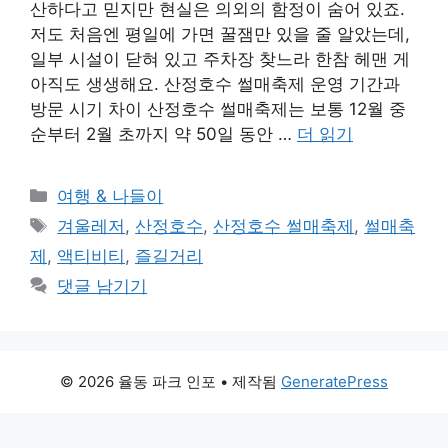
산하다고 믿지만 현실은 의외의 함정이 숨어 있죠.
저도 처음엔 평일에 가면 꿀잼만 있을 줄 알았는데,
일부 시설이 닫혀 있고 주차장 찾느라 한참 헤맨 게
아직도 생생해요. 산정호수 썰매축제 운영 기간과
방문 시기 차이 산정호수 썰매축제는 보통 12월 중
순부터 2월 초까지 약 50일 동안 …
더 읽기
카
여행 & 나들이
테
태
겨울레저
,
산정호수
,
산정호수 썰매축제
,
썰매축
고
그
제
,
액티비티
,
즐길거리
리
댓글 남기기
© 2026 율동 파크 인포
• 제작됨
GeneratePress