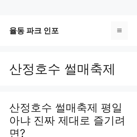
컨
텐
율동 파크 인포
메
츠
로
뉴
건
너
산정호수 썰매축제
뛰
기
산정호수 썰매축제 평일
아냐 진짜 제대로 즐기려
면?