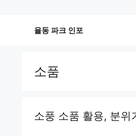
컨
텐
율동 파크 인포
츠
로
건
너
뛰
소품
기
소풍 소품 활용, 분위