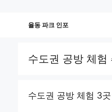
컨
텐
율동 파크 인포
츠
로
건
너
뛰
수도권 공방 체험
기
수도권 공방 체험 3