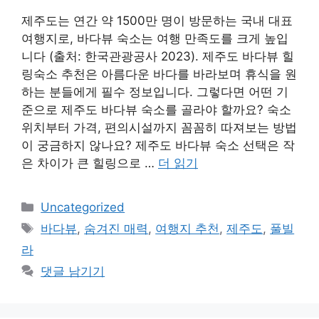
제주도는 연간 약 1500만 명이 방문하는 국내 대표
여행지로, 바다뷰 숙소는 여행 만족도를 크게 높입
니다 (출처: 한국관광공사 2023). 제주도 바다뷰 힐
링숙소 추천은 아름다운 바다를 바라보며 휴식을 원
하는 분들에게 필수 정보입니다. 그렇다면 어떤 기
준으로 제주도 바다뷰 숙소를 골라야 할까요? 숙소
위치부터 가격, 편의시설까지 꼼꼼히 따져보는 방법
이 궁금하지 않나요? 제주도 바다뷰 숙소 선택은 작
은 차이가 큰 힐링으로 …
더 읽기
카
Uncategorized
테
태
바다뷰
,
숨겨진 매력
,
여행지 추천
,
제주도
,
풀빌
고
그
라
리
댓글 남기기