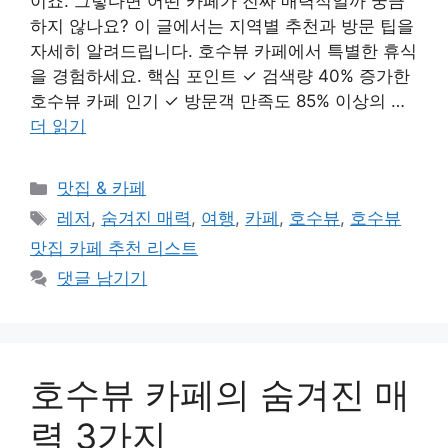
이죠. 그렇다면 어떤 카페가 진짜 매력적일까 궁금
하지 않나요? 이 글에서는 지역별 추천과 방문 팁을
자세히 알려드립니다. 호수뷰 카페에서 특별한 휴식
을 경험하세요. 핵심 포인트 ✓ 검색량 40% 증가한
호수뷰 카페 인기 ✓ 방문객 만족도 85% 이상의 …
더 읽기
카
맛집 & 카페
테
태
레저
,
숨겨진 매력
,
여행
,
카페
,
호수뷰
,
호수뷰
고
그
맛집 카페 추천 리스트
리
댓글 남기기
호수뷰 카페의 숨겨진 매
력 3가지