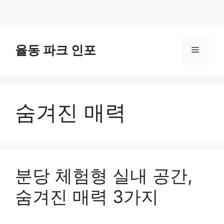
컨
텐
율동 파크 인포
메
츠
로
뉴
건
너
숨겨진 매력
뛰
기
분당 체험형 실내 공간,
숨겨진 매력 3가지