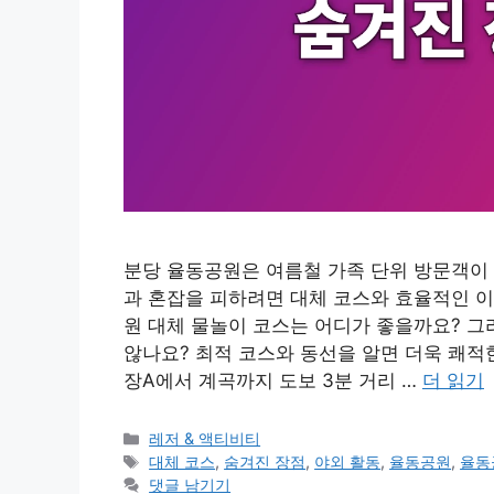
분당 율동공원은 여름철 가족 단위 방문객이 
과 혼잡을 피하려면 대체 코스와 효율적인 이
원 대체 물놀이 코스는 어디가 좋을까요? 
않나요? 최적 코스와 동선을 알면 더욱 쾌적
장A에서 계곡까지 도보 3분 거리 …
더 읽기
카
레저 & 액티비티
테
태
대체 코스
,
숨겨진 장점
,
야외 활동
,
율동공원
,
율동
고
그
댓글 남기기