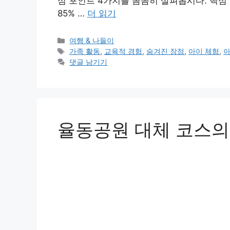
심 포인트 4가지를 꼼꼼히 살펴봅시다. 핵심 
85% …
더 읽기
카
여행 & 나들이
테
태
가족 활동
,
교육적 경험
,
숨겨진 장점
,
아이 체험
,
아
고
그
댓글 남기기
리
율동공원 대체 코스의