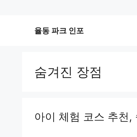
컨
텐
율동 파크 인포
츠
로
건
너
뛰
숨겨진 장점
기
아이 체험 코스 추천,