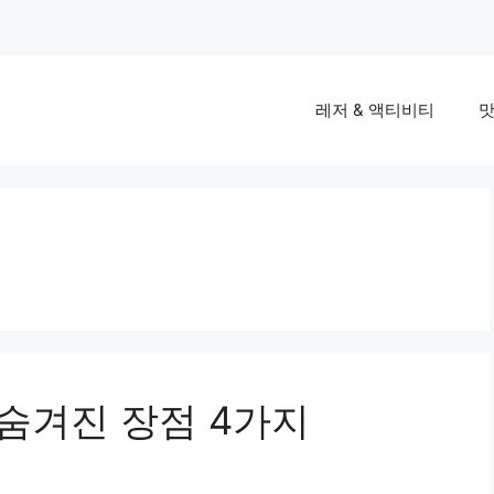
레저 & 액티비티
맛
 숨겨진 장점 4가지