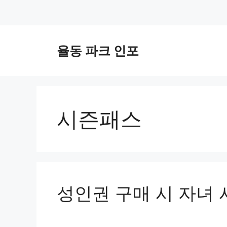
컨
텐
율동 파크 인포
츠
로
건
너
뛰
시즌패스
기
성인권 구매 시 자녀