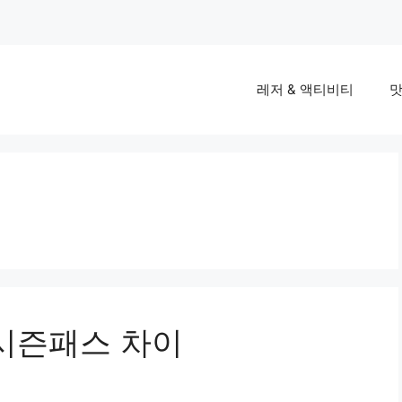
레저 & 액티비티
맛
 시즌패스 차이