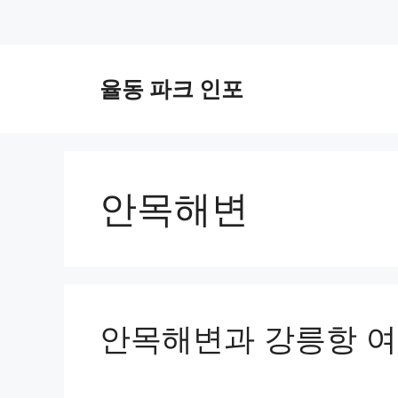
컨
텐
율동 파크 인포
츠
로
건
너
뛰
안목해변
기
안목해변과 강릉항 여