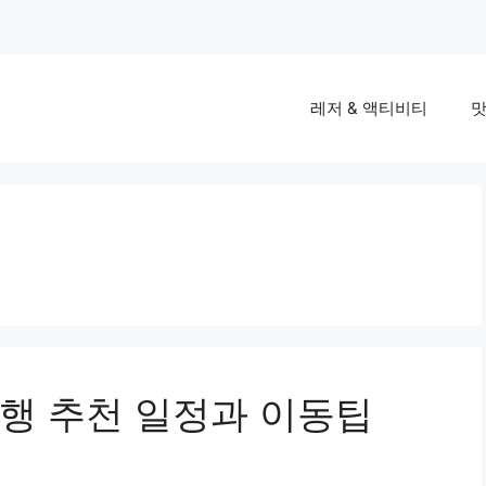
레저 & 액티비티
맛
행 추천 일정과 이동팁