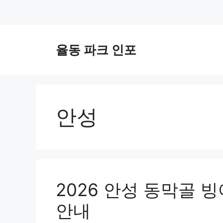
컨
텐
율동 파크 인포
츠
로
건
너
뛰
안성
기
2026 안성 동막골 
안내