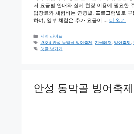
서 요금별 안내와 실제 현장 이용에 필요한 
입장료와 체험비는 연령별, 프로그램별로 구
하며, 일부 체험은 추가 요금이 …
더 읽기
카
지역 라이프
테
태
2026 안성 동막골 빙어축제
,
겨울레저
,
빙어축제
,
고
그
댓글 남기기
리
안성 동막골 빙어축제