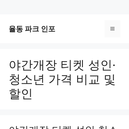
컨
텐
율동 파크 인포
메
츠
로
뉴
건
너
야간개장 티켓 성인·
뛰
기
청소년 가격 비교 및
할인