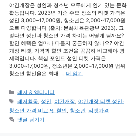
야간개장은 성인과 청소년 모두에게 인기 있는 문화
활동입니다. 2023년 기준 주요 장소의 티켓 가격은
성인 3,000~17,000원, 청소년은 2,000~17,000원
으로 다양합니다 (출처: 문화체육관광부 2023). 그
렇다면 성인과 청소년 가격 차이는 어떻게 될까요?
할인 혜택은 얼마나 다를지 궁금하지 않나요? 야간
개장 티켓, 가격과 할인 조건을 꼼꼼히 비교해야 경
제적입니다. 핵심 포인트 성인 티켓 가격은
3,000~17,000원, 청소년은 2,000~17,000원 범위
청소년 할인율은 최대 …
더 읽기
카
레저 & 액티비티
테
태
레저활동
,
성인
,
야간개장
,
야간개장 티켓 성인·
고
그
청소년 가격 비교 및 할인
,
청소년
,
티켓가격
리
댓글 남기기