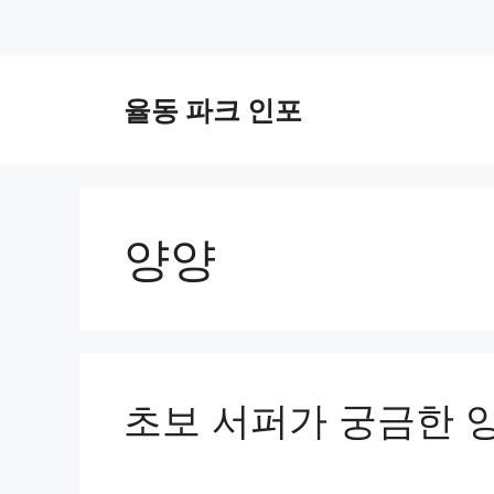
컨
텐
율동 파크 인포
츠
로
건
너
뛰
양양
기
초보 서퍼가 궁금한 