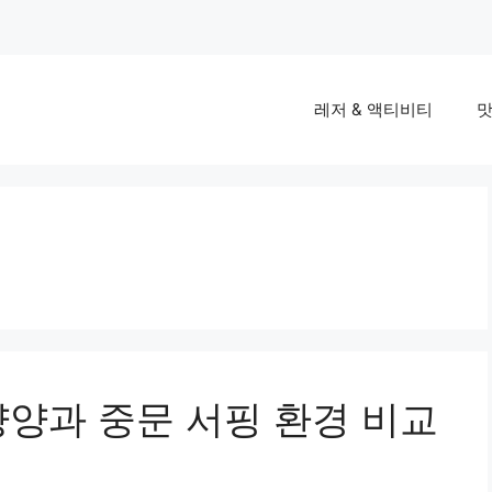
레저 & 액티비티
맛
양양과 중문 서핑 환경 비교