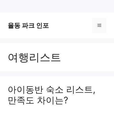
컨
텐
율동 파크 인포
메
츠
로
뉴
건
너
여행리스트
뛰
기
아이동반 숙소 리스트,
만족도 차이는?