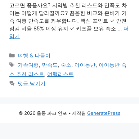
고르면 좋을까요? 지역별 추천 리스트와 만족도 차
이는 어떻게 달라질까요? 꼼꼼한 비교와 준비가 가
족 여행 만족도를 좌우합니다. 핵심 포인트 ✓ 안전
점검 비율 85% 이상 유지 ✓ 키즈풀 보유 숙소 …
더
읽기
카
여행 & 나들이
테
태
가족여행
,
만족도
,
숙소
,
아이동반
,
아이동반 숙
고
그
소 추천 리스트
,
여행리스트
리
댓글 남기기
© 2026 율동 파크 인포
• 제작됨
GeneratePress