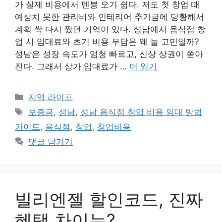
가 실제 비용에서 멘붕 오기 쉽다. 저도 첫 창업 때
예상치 못한 관리비와 인테리어 추가금에 당황해서
계획 싹 다시 짰던 기억이 있다. 성남에서 음식점 창
업 시 임대료와 초기 비용 부담은 왜 늘 고민일까?
성남은 성장 속도가 엄청 빠르고, 신상 상권이 쏟아
진다. 그래서 상가 임대료가 …
더 읽기
카
지역 라이프
테
태
보증금
,
성남
,
성남 음식점 창업 비용 임대 방법
고
그
가이드
,
음식점
,
창업
,
창업비용
리
댓글 남기기
빌리엔젤 할인코드, 진짜
혜택 차이는?