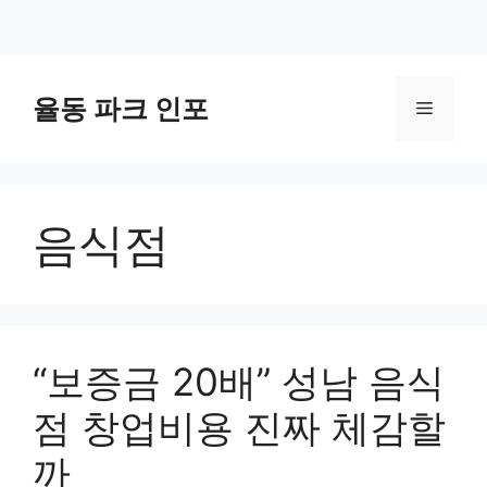
컨
텐
율동 파크 인포
메
츠
로
뉴
건
너
음식점
뛰
기
“보증금 20배” 성남 음식
점 창업비용 진짜 체감할
까