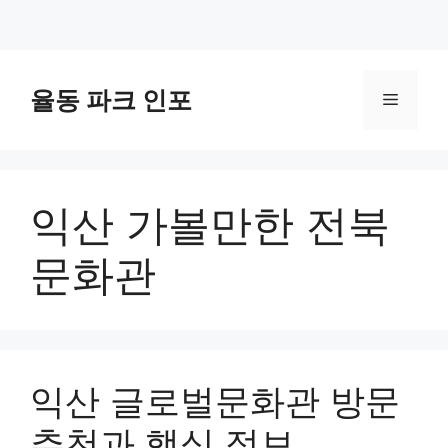
컨
텐
율동 파크 인포
메
츠
로
뉴
건
너
익산 가볼만한 전북
뛰
기
문화관
익산 글로벌문화관 방문
추천과 핵심 정보