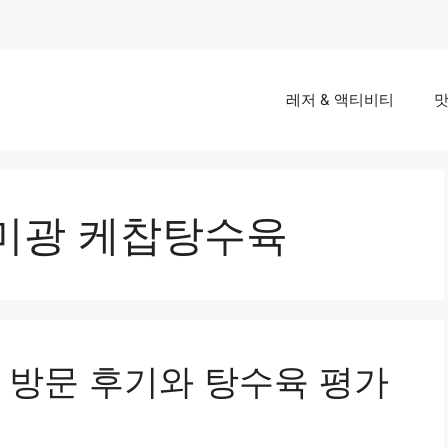
레저 & 액티비티
맛
미광 케찹탕수육
 방문 후기와 탕수육 평가