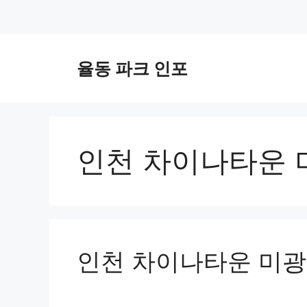
컨
텐
율동 파크 인포
츠
로
건
너
뛰
인천 차이나타운 
기
인천 차이나타운 미광