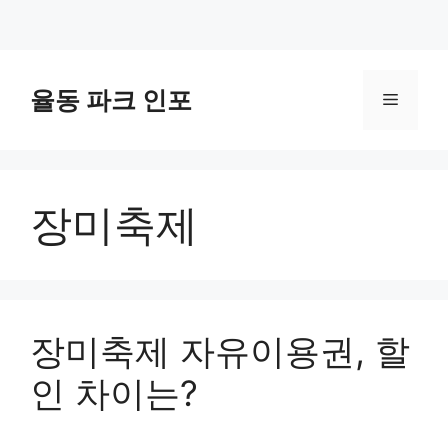
컨
텐
율동 파크 인포
메
츠
로
뉴
건
너
장미축제
뛰
기
장미축제 자유이용권, 할
인 차이는?