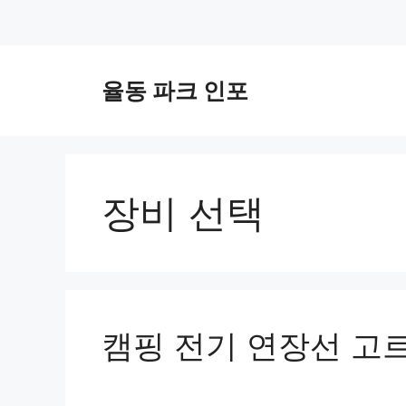
컨
텐
율동 파크 인포
츠
로
건
너
뛰
장비 선택
기
캠핑 전기 연장선 고