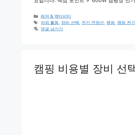
요합니다. 핵심 포인트 ✓ 600W 캠핑장 전
카
레저 & 액티비티
테
태
야외 활동
,
장비 선택
,
전기 연장선
,
캠핑
,
캠핑 전기
고
그
댓글 남기기
리
캠핑 비용별 장비 선택