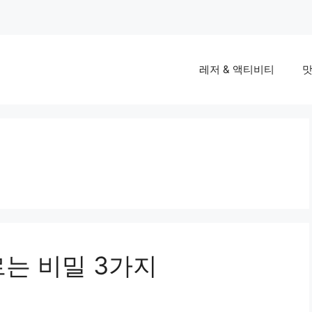
레저 & 액티비티
맛
르는 비밀 3가지