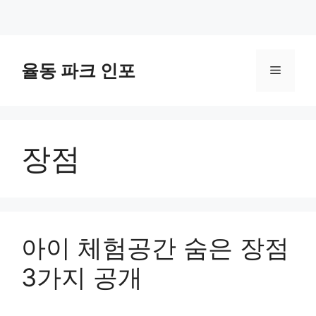
컨
텐
율동 파크 인포
메
츠
로
뉴
건
너
장점
뛰
기
아이 체험공간 숨은 장점
3가지 공개