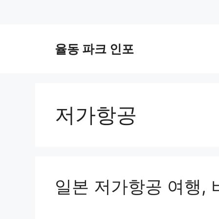
컨
텐
율동 파크 인포
츠
로
건
너
뛰
저가항공
기
일본 저가항공 여행, 