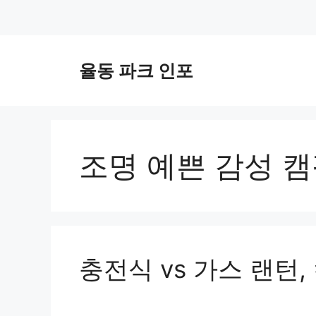
컨
텐
율동 파크 인포
츠
로
건
너
뛰
조명 예쁜 감성 캠
기
충전식 vs 가스 랜턴,