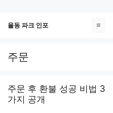
컨
텐
율동 파크 인포
메
츠
로
뉴
건
너
주문
뛰
기
주문 후 환불 성공 비법 3
가지 공개