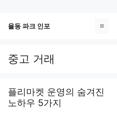
컨
텐
율동 파크 인포
메
츠
로
뉴
건
너
중고 거래
뛰
기
플리마켓 운영의 숨겨진
노하우 5가지