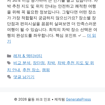
서 30% 이상 증가하며 큰 인기를 끌고 있습니다. 차
박 추천 지도 및 위치 안내는 안전하고 쾌적한 여행
을 위해 꼭 필요한 정보입니다. 그렇다면 어떤 장소
가 가장 적합할지 궁금하지 않으신가요? 장소별 장
단점과 편의시설을 꼼꼼히 살펴보면 더 만족스러운
여행이 될 수 있습니다. 최적의 차박 장소 선택은 여
행의 완성도를 좌우합니다. 핵심 포인트 ✓ …
더 읽
기
카
레저 & 액티비티
테
태
비교 분석
,
장단점
,
차박
,
차박 추천 지도 및 위
고
그
치 안내
,
추천 장소
,
캠핑
리
댓글 남기기
© 2026 율동 파크 인포
• 제작됨
GeneratePress