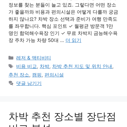
정보를 찾는 분들이 늘고 있죠. 그렇다면 어떤 장소
가 좋을까와 비용과 편의시설은 어떻게 다를까 궁금
하지 않나요? 차박 장소 선택과 준비가 여행 만족도
를 좌우합니다. 핵심 포인트 ✓ 월평균 방문객 1만
명인 함덕해수욕장 인기 ✓ 무료 차박지 금능해수욕
장 주차 가능 차량 50대 …
더 읽기
카
레저 & 액티비티
테
태
비용 비교
,
차박
,
차박 추천 지도 및 위치 안내
,
고
그
추천 장소
,
캠핑
,
편의시설
리
댓글 남기기
차박 추천 장소별 장단점