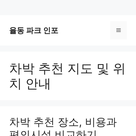
컨
텐
율동 파크 인포
메
츠
로
뉴
건
너
차박 추천 지도 및 위
뛰
기
치 안내
차박 추천 장소, 비용과
편의시설 비교하기