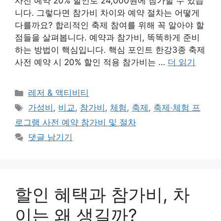
사전 예약 20% 할인로 24,000원에 참가할 수 있습
니다. 그렇다면 참가비 차이와 예약 절차는 어떻게
다를까요? 합리적인 축제 참여를 위해 꼭 알아야 할
점들을 살펴봅니다. 예약과 참가비, 똑똑하게 준비
하는 방법이 핵심입니다. 핵심 포인트 한강3종 축제
사전 예약 시 20% 할인 적용 참가비는 …
더 읽기
카
레저 & 액티비티
테
태
가성비
,
비교
,
참가비
,
체험
,
축제
,
축제·체험 프
고
그
로그램 사전 예약 참가비 및 절차
리
댓글 남기기
할인 혜택과 참가비, 차
이는 왜 생길까?