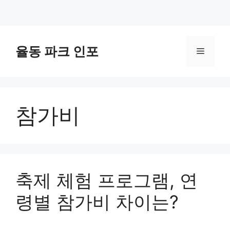
컨
텐
율동 파크 인포
메
츠
로
뉴
건
너
참가비
뛰
기
축제 체험 프로그램, 연
령별 참가비 차이는?